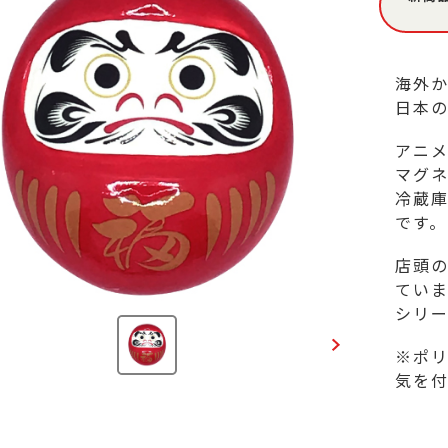
海外か
日本の
アニ
マグネ
冷蔵
です。

店頭
ていま
シリー
※ポ
気を