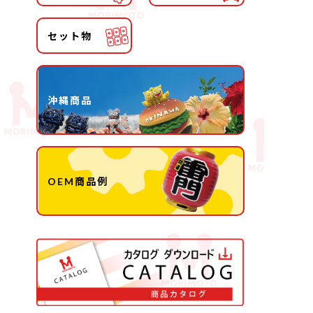
セット物
沖縄商品
OEM商品例