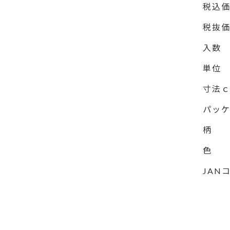
税込
税抜
入数
単位
寸法
パッ
柄
色
JAN