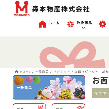
ホーム
取扱商品
コ
ナ
一般商品
ン
ビ
テ
ゲ
ン
ー
沖縄商品
ツ
シ
へ
ョ
HOME
一般商品
マグネット
お面マグネット だる
ス
ン
OEM商品例
お面
キ
に
ッ
移
一般商品
プ
動
マグネ