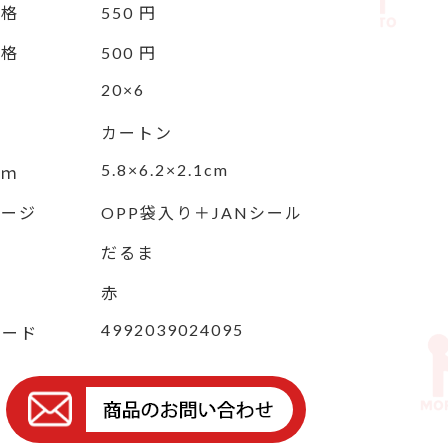
価格
550 円
価格
500 円
20×6
カートン
5.8×6.2×2.1cm
ｃｍ
ケージ
OPP袋入り＋JANシール
だるま
赤
4992039024095
コード