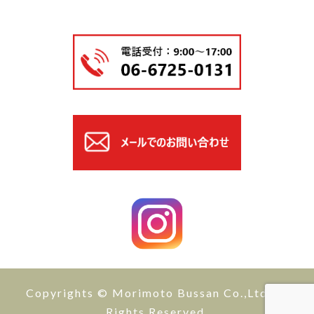
Copyrights © Morimoto Bussan Co.,Ltd All
Rights Reserved.