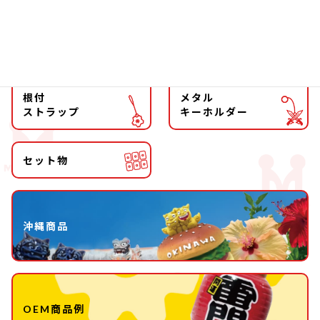
マグネット
マスコット
キーホルダー
ストラップ
根付
メタル
ストラップ
キーホルダー
セット物
沖縄商品
OEM商品例