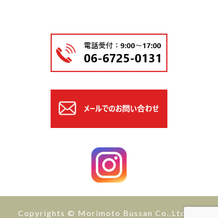
Copyrights © Morimoto Bussan Co.,Ltd All