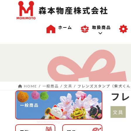
ホーム
取扱商品
コ
ナ
一般商品
ン
ビ
テ
ゲ
ン
ー
沖縄商品
ツ
シ
へ
ョ
HOME
一般商品
文具
フレンズスタンプ（柴犬くん
ス
ン
OEM商品例
フレ
キ
に
ッ
移
一般商品
プ
動
文具