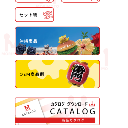
セット物
沖縄商品
OEM商品例