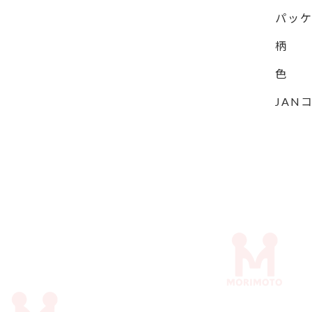
パッ
柄
色
JAN