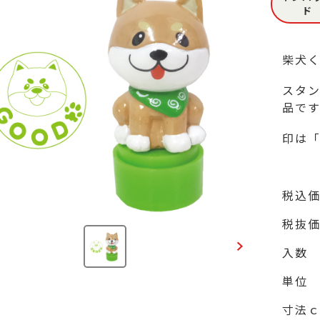
ド
柴犬く
スタ
品です
印は「
税込
税抜
入数
単位
寸法