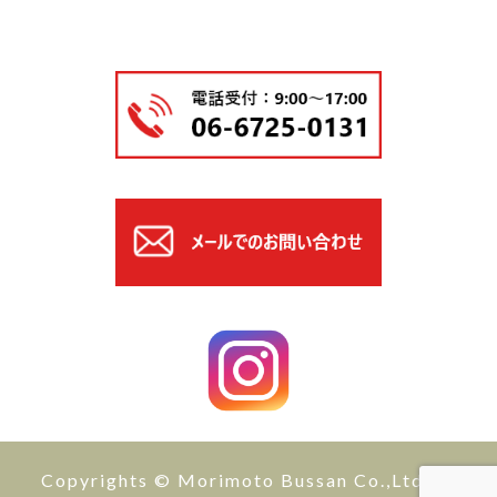
Copyrights © Morimoto Bussan Co.,Ltd All