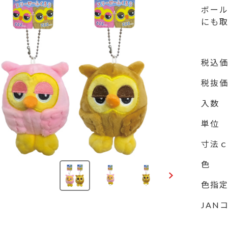
ボー
にも
税込
税抜
入数
単位
寸法
色
色指
JAN