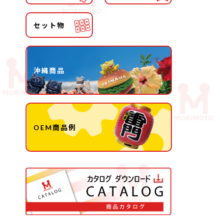
セット物
沖縄商品
OEM商品例