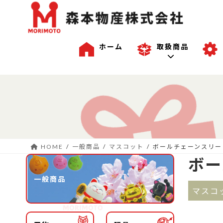
ホーム
取扱商品
コ
ナ
一般商品
ン
ビ
テ
ゲ
ン
ー
沖縄商品
ツ
シ
へ
ョ
HOME
一般商品
マスコット
ボールチェーンスリー
ス
ン
OEM商品例
ボー
キ
に
ッ
移
一般商品
プ
動
マスコ