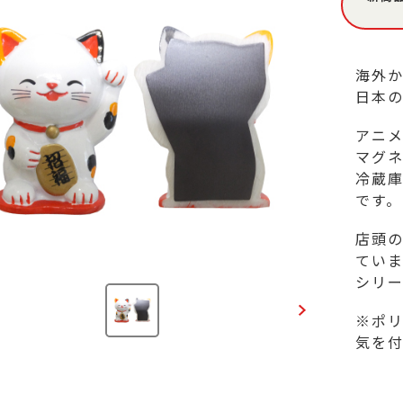
海外か
日本の
アニ
マグネ
冷蔵
です。

店頭
ていま
シリー
※ポ
気を