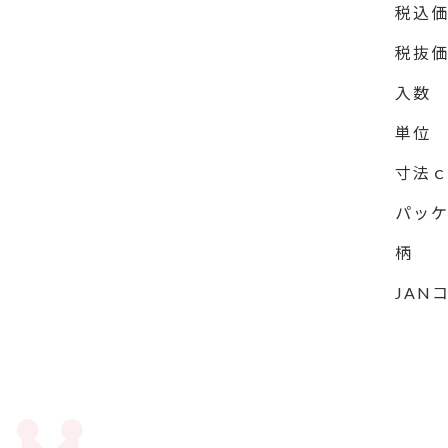
税込
税抜
入数
単位
寸法
パッ
柄
JAN