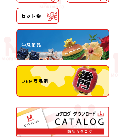
セット物
沖縄商品
OEM商品例