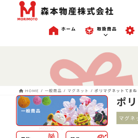
ホーム
取扱商品
コ
ナ
一般商品
ン
ビ
テ
ゲ
ン
ー
沖縄商品
ツ
シ
へ
ョ
HOME
一般商品
マグネット
ポリマグネットてまね
ス
ン
OEM商品例
ポリ
キ
に
ッ
移
一般商品
プ
動
マグネ