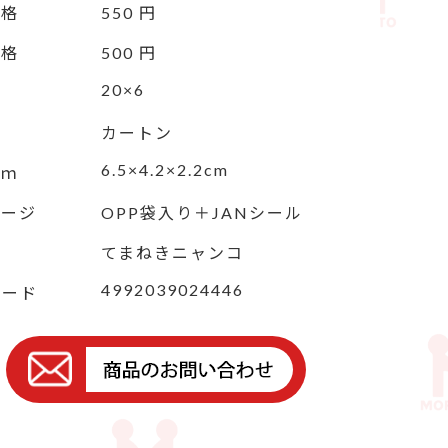
価格
550 円
価格
500 円
20×6
カートン
6.5×4.2×2.2cm
ｃｍ
ケージ
OPP袋入り＋JANシール
てまねきニャンコ
4992039024446
コード