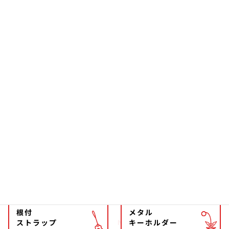
置物
玩具
お箸
雑貨
ソーラー
文具
ファッション
チョーカー
マグネット
マスコット
キーホルダー
ストラップ
根付
メタル
ストラップ
キーホルダー