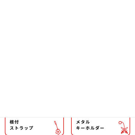
お箸
雑貨
ソーラー
文具
ファッション
チョーカー
マグネット
マスコット
キーホルダー
ストラップ
根付
メタル
ストラップ
キーホルダー