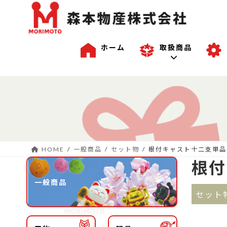
ホーム
取扱商品
コ
ナ
一般商品
ン
ビ
テ
ゲ
ン
ー
沖縄商品
ツ
シ
へ
ョ
HOME
一般商品
セット物
根付キャスト十二支単品
ス
ン
OEM商品例
根付
キ
に
ッ
移
一般商品
プ
動
セット