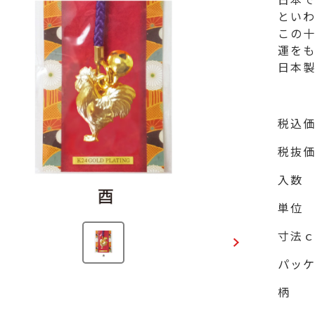
といわ
この
運をも
日本
税込
税抜
入数
単位
寸法
パッ
柄