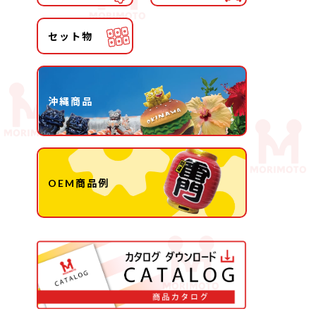
セット物
沖縄商品
OEM商品例