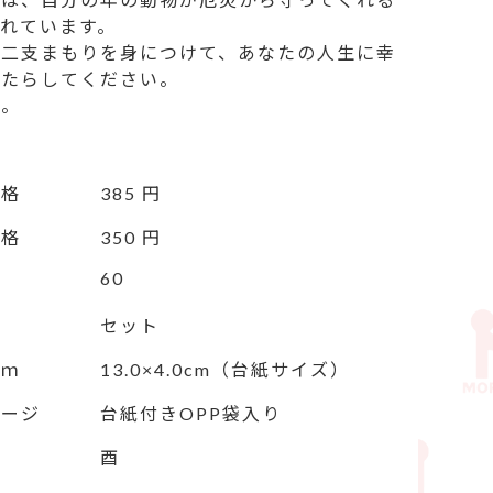
れています。

十二支まもりを身につけて、あなたの人生に幸
たらしてください。

製。
価格
385 円
価格
350 円
60
セット
ｃｍ
13.0×4.0cm（台紙サイズ）
ケージ
台紙付きOPP袋入り
酉