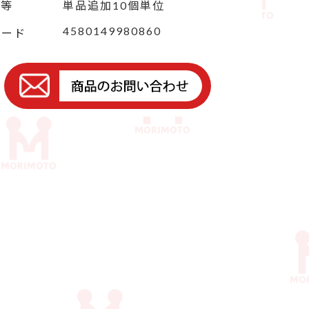
定等
単品追加10個単位
4580149980860
コード