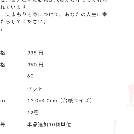
れています。

十二支まもりを身につけて、あなたの人生に幸
たらしてください。

製。
価格
385 円
価格
350 円
60
セット
ｃｍ
13.0×4.0cm（台紙サイズ）
12種
定等
単品追加10個単位