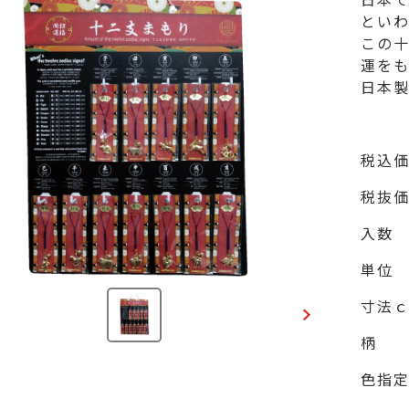
といわ
この
運をも
日本
税込
税抜
入数
単位
寸法
柄
色指