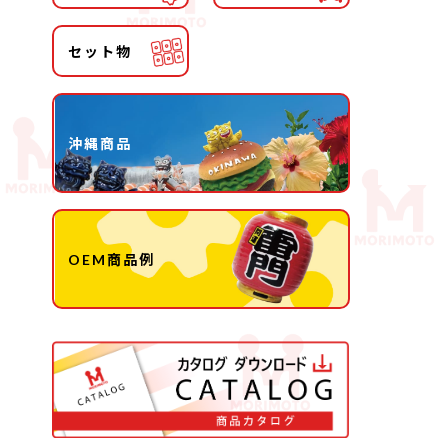
セット物
沖縄商品
OEM商品例