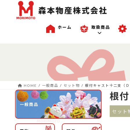
ホーム
取扱商品
コ
ナ
一般商品
ン
ビ
テ
ゲ
ン
ー
沖縄商品
ツ
シ
へ
ョ
HOME
一般商品
セット物
根付キャスト十二支（Ｄ
ス
ン
OEM商品例
根付
キ
に
ッ
移
一般商品
プ
動
セット