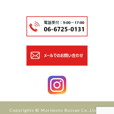
Copyrights © Morimoto Bussan Co.,Ltd All