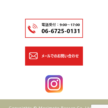
Copyrights © Morimoto Bussan Co.,Ltd All