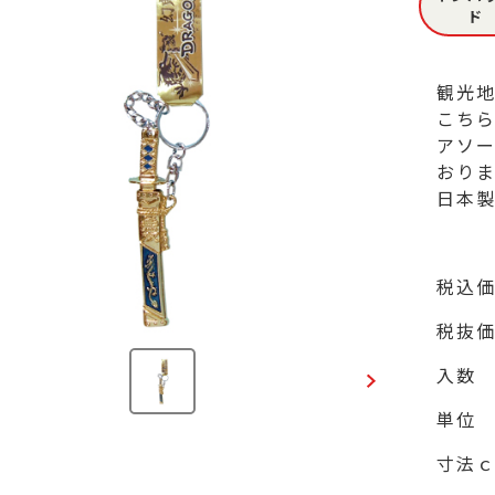
ド
観光地
こちら
アソ
おりま
日本
税込
税抜
入数
単位
寸法