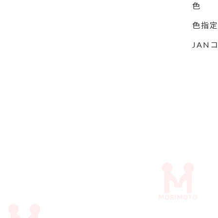
色
色指
JAN