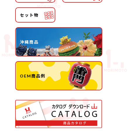
セット物
沖縄商品
OEM商品例