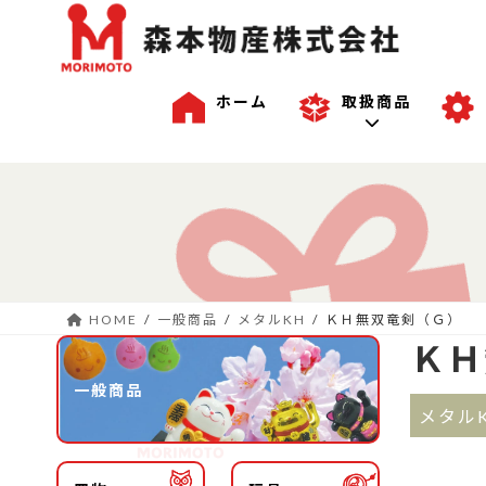
ホーム
取扱商品
コ
ナ
一般商品
ン
ビ
テ
ゲ
ン
ー
沖縄商品
ツ
シ
へ
ョ
HOME
一般商品
メタルKH
ＫＨ無双竜剣（Ｇ）
ス
ン
OEM商品例
ＫＨ
キ
に
ッ
移
一般商品
プ
動
メタル