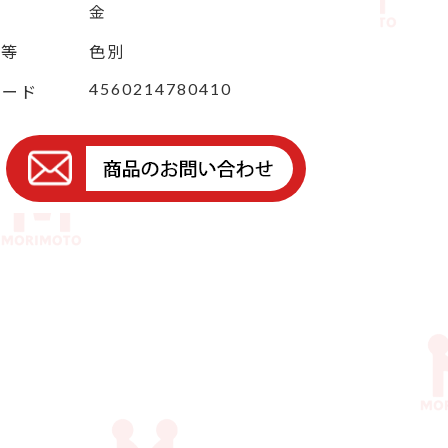
金
定等
色別
4560214780410
コード