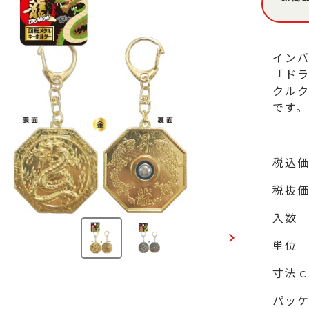
イン
「ドラ
クル
税込
税抜
入数
単位
寸法
パッ