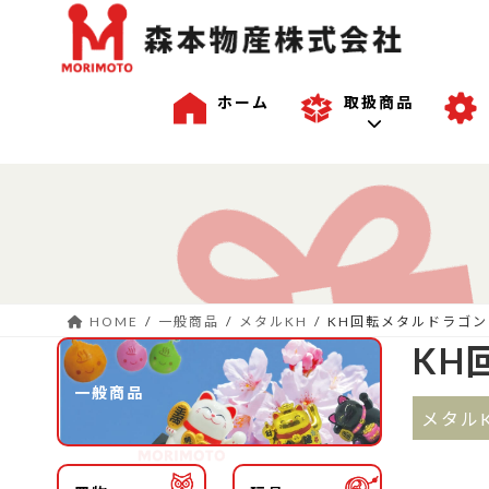
ホーム
取扱商品
コ
ナ
一般商品
ン
ビ
テ
ゲ
ン
ー
沖縄商品
ツ
シ
へ
ョ
HOME
一般商品
メタルKH
KH回転メタルドラゴン
ス
ン
OEM商品例
KH
キ
に
ッ
移
一般商品
プ
動
メタル