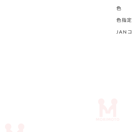
色
色指
JAN