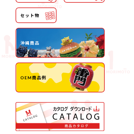
セット物
沖縄商品
OEM商品例