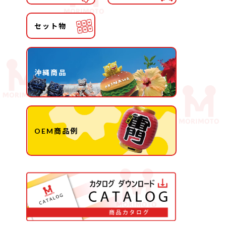
セット物
沖縄商品
OEM商品例