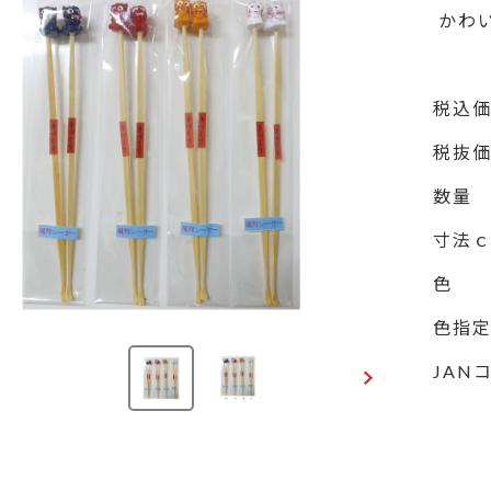
 か
税込
税抜
数量
寸法
色
色指
JAN