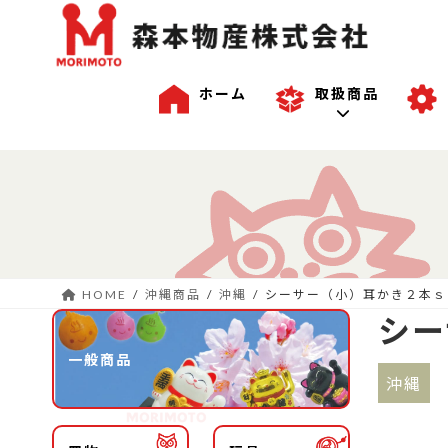
ホーム
取扱商品
コ
ナ
一般商品
ン
ビ
テ
ゲ
ン
ー
沖縄商品
ツ
シ
へ
ョ
HOME
沖縄商品
沖縄
シーサー（小）耳かき２本ｓ
ス
ン
OEM商品例
シー
キ
に
ッ
移
一般商品
プ
動
沖縄