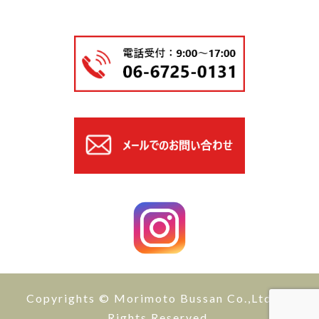
Copyrights © Morimoto Bussan Co.,Ltd All
Rights Reserved.