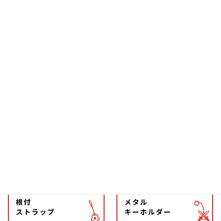
置物
玩具
お箸
雑貨
ソーラー
文具
ファッション
チョーカー
マグネット
マスコット
キーホルダー
ストラップ
根付
メタル
ストラップ
キーホルダー