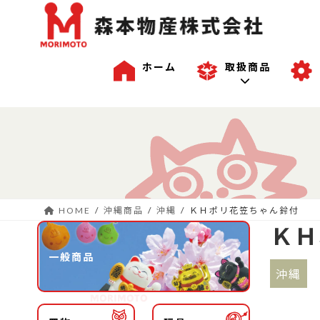
ホーム
取扱商品
コ
ナ
一般商品
ン
ビ
テ
ゲ
ン
ー
沖縄商品
ツ
シ
へ
ョ
HOME
沖縄商品
沖縄
ＫＨポリ花笠ちゃん鈴付
ス
ン
OEM商品例
ＫＨ
キ
に
ッ
移
一般商品
プ
動
沖縄