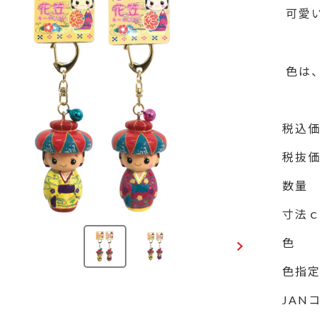
 可愛
 色
税込
税抜
数量
寸法
色
色指
JAN