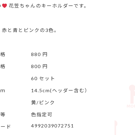
い
 花笠ちゃんのキーホルダーです。

は、赤と青とピンクの3色。
価格
880 円
価格
800 円
60 セット
ｃｍ
14.5cm(ヘッダー含む）
黄/ピンク
定等
色指定可
4992039072751
コード