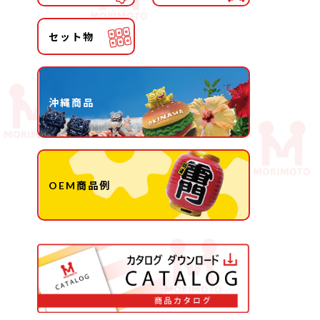
セット物
沖縄商品
OEM商品例