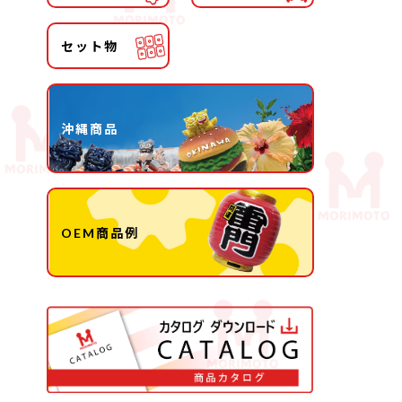
セット物
沖縄商品
OEM商品例