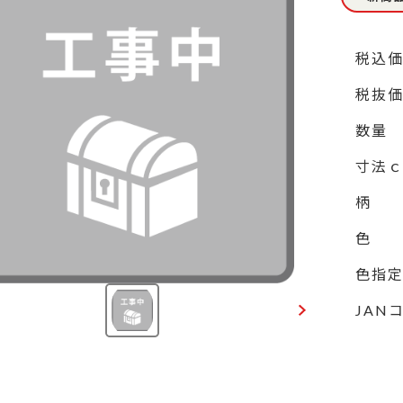
税込
税抜
数量
寸法
柄
色
色指
JAN