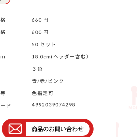
価格
660 円
価格
600 円
50 セット
ｃｍ
18.0cm(ヘッダー含む）
３色
青/赤/ピンク
定等
色指定可
4992039074298
コード