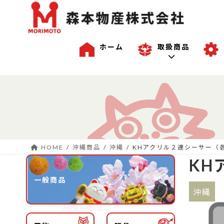
ホーム
取扱商品
コ
ナ
一般商品
ン
ビ
テ
ゲ
ン
ー
沖縄商品
ツ
シ
へ
ョ
HOME
沖縄商品
沖縄
KHアクリル２連シーサー（
ス
ン
OEM商品例
KH
キ
に
ッ
移
一般商品
プ
動
沖縄