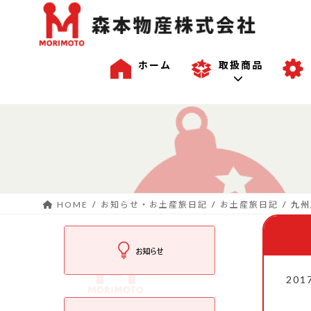
ホーム
取扱商品
コ
ナ
一般商品
ン
ビ
テ
ゲ
ン
ー
沖縄商品
ツ
シ
へ
ョ
HOME
お知らせ・お土産旅日記
お土産旅日記
九州
ス
ン
OEM商品例
キ
に
ッ
移
プ
動
201