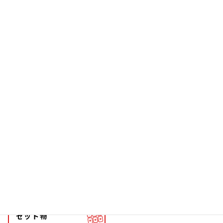
お箸
雑貨
ソーラー
文具
ファッション
チョーカー
マグネット
マスコット
キーホルダー
ストラップ
根付
メタル
ストラップ
キーホルダー
セット物