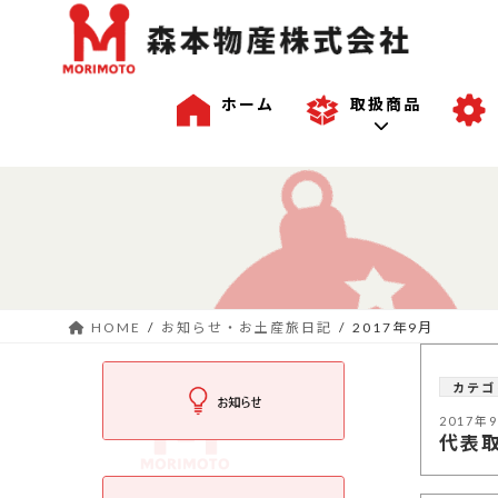
ホーム
取扱商品
コ
ナ
一般商品
ン
ビ
テ
ゲ
ン
ー
沖縄商品
ツ
シ
へ
ョ
HOME
お知らせ・お土産旅日記
2017年9月
ス
ン
OEM商品例
キ
に
カテゴ
ッ
移
プ
動
2017年
代表