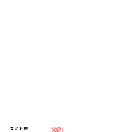
お箸
雑貨
ソーラー
文具
ファッション
チョーカー
マグネット
マスコット
キーホルダー
ストラップ
根付
メタル
ストラップ
キーホルダー
セット物