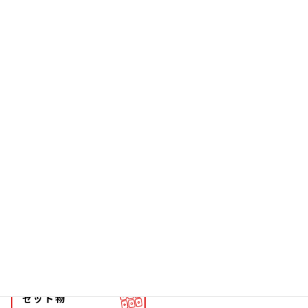
お箸
雑貨
ソーラー
文具
ファッション
チョーカー
マグネット
マスコット
キーホルダー
ストラップ
根付
メタル
ストラップ
キーホルダー
セット物