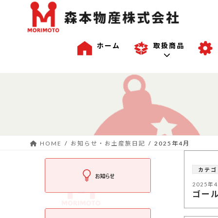
ホーム
取扱商品
コ
ナ
一般商品
ン
ビ
テ
ゲ
ン
ー
沖縄商品
ツ
シ
へ
ョ
HOME
お知らせ・お土産旅日記
2025年4月
ス
ン
OEM商品例
キ
に
カテゴ
ッ
移
プ
動
2025年
ゴー