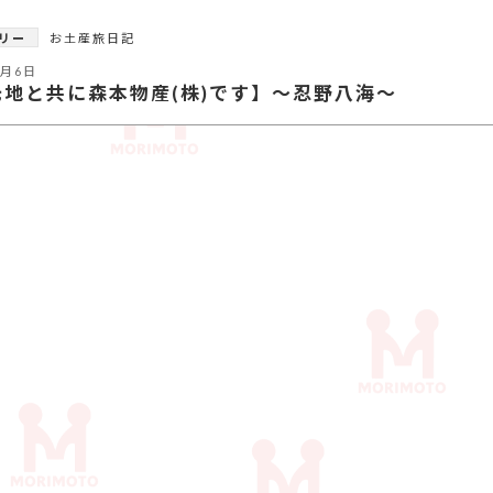
リー
お土産旅日記
4月6日
光地と共に森本物産(株)です】～忍野八海～