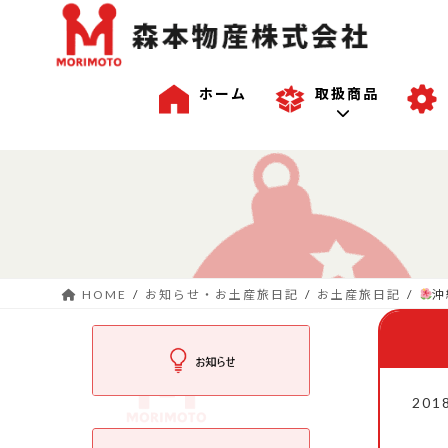
ホーム
取扱商品
コ
ナ
一般商品
ン
ビ
テ
ゲ
ン
ー
沖縄商品
ツ
シ
へ
ョ
HOME
お知らせ・お土産旅日記
お土産旅日記
沖
ス
ン
OEM商品例
キ
に
ッ
移
プ
動
201