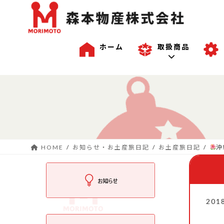
ホーム
取扱商品
コ
ナ
一般商品
ン
ビ
テ
ゲ
ン
ー
沖縄商品
ツ
シ
へ
ョ
HOME
お知らせ・お土産旅日記
お土産旅日記
沖
ス
ン
OEM商品例
キ
に
ッ
移
プ
動
201