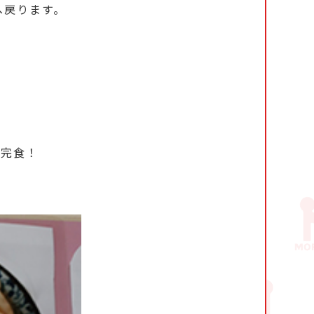
へ戻ります。
に完食！