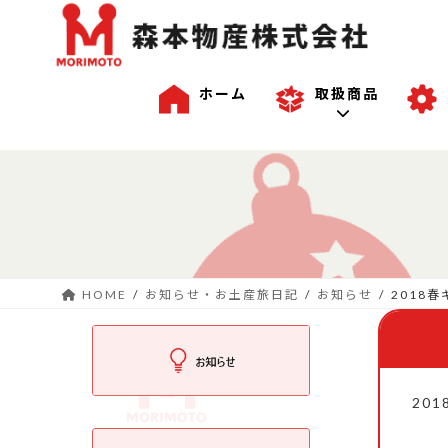
ホーム
取扱商品
コ
ナ
一般商品
ン
ビ
テ
ゲ
ン
ー
沖縄商品
ツ
シ
へ
ョ
HOME
お知らせ・お土産旅日記
お知らせ
2018
ス
ン
OEM商品例
キ
に
ッ
移
プ
動
201