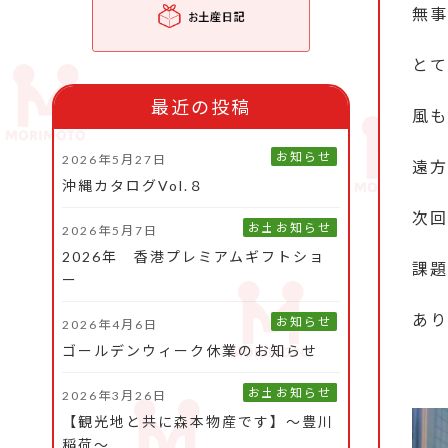
無事
とて
最近の投稿
風も
お知らせ
2026年5月27日
遠方
沖縄カタログVol.８
次回
お土産旅日記
お知らせ
2026年5月7日
2026年 香港プレミアムギフトショ
課題
ー
あり
お知らせ
2026年4月6日
ゴールデンウィーク休業のお知らせ
お土産旅日記
お知らせ
2026年3月26日
【観光地と共に森本物産です】～豊川
稲荷～